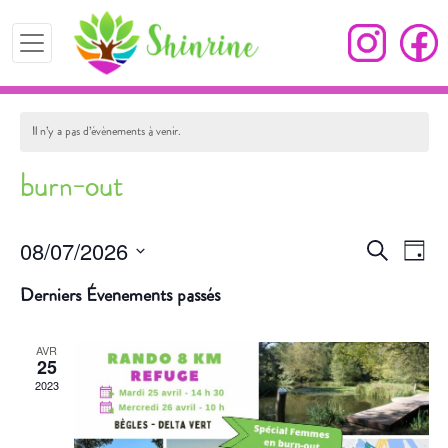
Il n’y a pas d’évènements à venir.
burn-out
08/07/2026
Recherc
Nav
Recherche
Jour
de
et
Sélectionnez
Derniers Évènements passés
vue
une
navigati
Év
date.
de
AVR
25
vues
2023
Évèneme