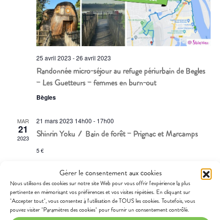
25 avril 2023
-
26 avril 2023
Randonnée micro-séjour au refuge périurbain de Bègles
– Les Guetteurs – femmes en burn-out
Bègles
21 mars 2023 14h00
-
17h00
MAR
21
Shinrin Yoku / Bain de forêt – Prignac et Marcamps
2023
5 €
28 février 2023 13h30
-
17h00
Gérer le consentement aux cookies
FÉV
28
Nous utilisons des cookies sur notre site Web pour vous offrir l'expérience la plus
Shinrin Yoku / Bain de forêt – Saint-Morillon
2023
pertinente en mémorisant vos préférences et vos visites répétées. En cliquant sur
Saint-Morillon
"Accepter tout", vous consentez à l'utilisation de TOUS les cookies. Toutefois, vous
pouvez visiter "Paramètres des cookies" pour fournir un consentement contrôlé.
5 €