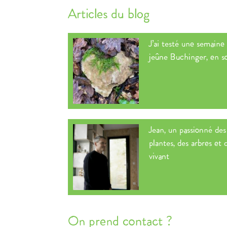
Articles du blog
J’ai testé une semaine
jeûne Buchinger, en s
Jean, un passionné des
plantes, des arbres et 
vivant
On prend contact ?