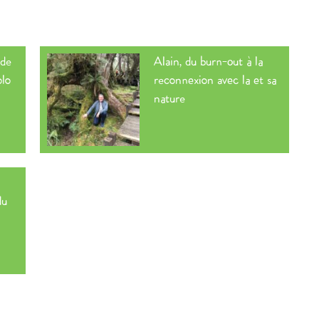
 de
Alain, du burn-out à la
olo
reconnexion avec la et sa
nature
du