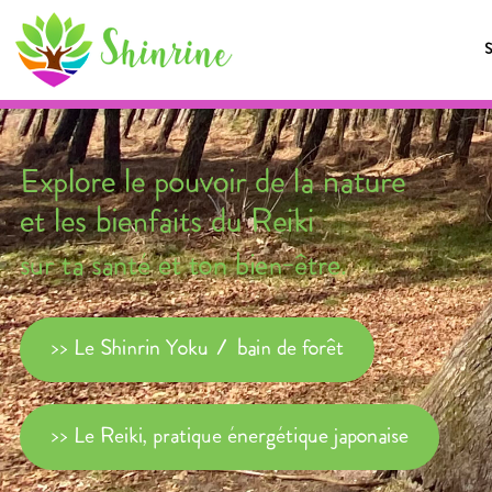
Explore le pouvoir de la nature
et les bienfaits du Reiki
sur ta santé et ton bien-être.
>> Le Shinrin Yoku / bain de forêt
>> Le Reiki, pratique énergétique japonaise