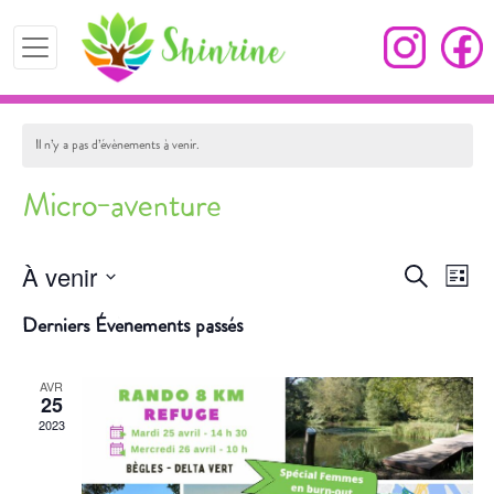
Il n’y a pas d’évènements à venir.
Micro-aventure
À venir
Recherc
Nav
Recherche
Liste
de
et
Sélectionnez
Derniers Évènements passés
vue
une
navigati
Év
date.
de
AVR
25
vues
2023
Évèneme