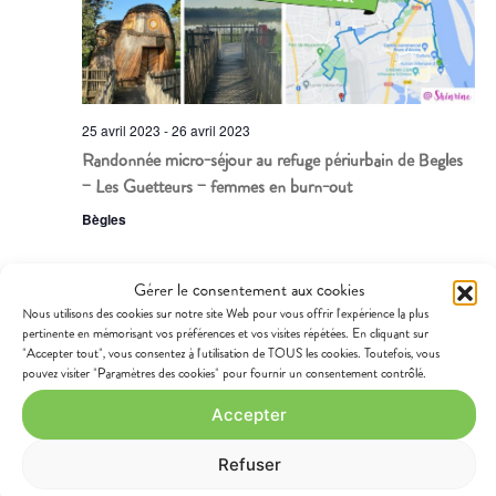
25 avril 2023
-
26 avril 2023
Randonnée micro-séjour au refuge périurbain de Bègles
– Les Guetteurs – femmes en burn-out
Bègles
Gérer le consentement aux cookies
©2022
Shinrine
|
Mentions légales
Nous utilisons des cookies sur notre site Web pour vous offrir l'expérience la plus
pertinente en mémorisant vos préférences et vos visites répétées. En cliquant sur
"Accepter tout", vous consentez à l'utilisation de TOUS les cookies. Toutefois, vous
pouvez visiter "Paramètres des cookies" pour fournir un consentement contrôlé.
Accepter
Refuser